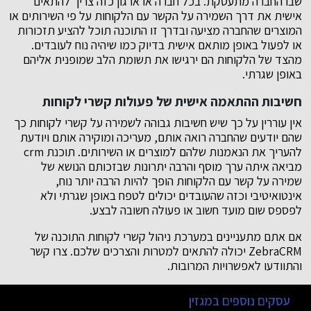
שבו החברה מתעסקת. בכל חברה או ארגון כזה צריך להתאים
אישית את דרך השמירה על הקשר עם הלקוחות על פי השירותים או
המוצרים שהחברה מציעה ובדרך זו התוכנה תוכל להציע תזכורות
או לפעול באופן מותאם אישית בדיוק כמו שיהיה נוח לעובדים.
מהצד של הלקוחות הם ירגישו את תשומת הלב שמופנית אליהם
באופן שגרתי.
חשיבות ההתאמה אישית של פעולות קשרי לקוחות
אין עוררין על כך שיש חשיבות גבוהה לשמירה על קשרי לקוחות כך
שהם יודעים שהחברה רואה אותם, מעריכה ומוקירה אותם ויודעת
להעריך את הנאמנות שלהם למוצרים או השירותים. תוכנת crm
מביאה איתה ערך מוסף והרבה יתרונות שבזכותם הנושא של
שמירה על קשר עם הלקוחות הופך להיות הרבה יותר נוח,
אינטואיטיבי וכזה שהעובדים יכולים לטפח באופן שגרתי ולא
לפספס שום מועד חשוב או פעולה חשובה לבצע.
אם אתם מתעניינים במערכת ניהול קשרי לקוחות התוכנה של
ZebraCRM יכולה להתאים למטרות והצרכים שלכם. צרו קשר
והתוודעו לאפשרויות המרובות.
עסקים נוספים במגזין