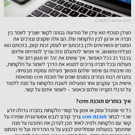
Credit Canva.com
העידן הנוכחי הוא עידן של מודעות גבוהה לקשר שצריך לשמר בין
חברה או ארגון לבין הלקוחות שלו. הם אלה שקונים וצורכים את
המוצרים והשירותים ולכן בזכותם יש לעסק זכות קיום, בזכותם הוא
מצליח ומשגשג. אי אפשר להתעלם מזה וצריך להתייחס אליהם
בכבוד רב ככל האפשר. איך עושים את זה? יש מגוון רחב של
פעולות ובכל חברה צריכים למצוא את הדרך לשמור על הלקוחות,
מה שיבטיח גם שימור שלהם והמשך פעילות עסקית מבטיחה.
בחברות רבות נעזרים בסוגים שונים של תוכנת crm מותאמת
אישית וכך עוקבים אחר הפעילות לטובת הלקוחות על מנת ללמוד
על הרגלי הקנייה שלהם וכאמור – לשמור איתם על קשר.
איך בוחרים תוכנת
crm
?
כל מי שמנהל עסק או אמון על קשרי הלקוחות בחברה גדולה יודע
שכדי לבחור
תוכנת
crm
צריך קודם לגבש אסטרטגיית שמירה על
קשר עם הלקוחות ולפיה לאחר מכן לעדכן את התוכנה על מנת
שתתמוך בפעולות שמחליטים לבצע על פי התדירות ועל פי התחום