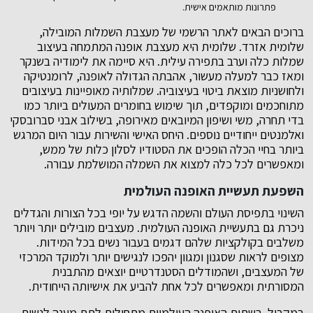
פתרונות מותאמים אישית.
ברוכים הבאים לאתר הרשמי של מעצבת השמלות המובילה,
שלומית אזרד. שלומית היא מעצבת אופנה המתמחה בעיצוב
שמלות כלה וערב בתפירה עילית. היא סיימה את לימודיה בשנקר
ומאז כבר למעלה מעשור, אהבתה הגדולה לאופנה, לרומנטיקה
ולחושניות מוצאת ביטוי בעיצוביה. שמלותיה מאופיינות בעיצובים
מתוחכמים ומוקפדים, תוך שימוש בחומרים המעולים ביותר כמו
בדי תחרה, משי ושיפון המיובאים מאירופה, בשילוב אבני סברובסקי
ואלמנטים ייחודיים נוספים. היחס האישי והשירות עבור היום המרגש
ביותר בחיי הכלה הופכים את הסטודיו לסלון כלות של ממש,
ומאפשרים לכל כלה למצוא את השמלה המושלמת עבורה.
השפעת תעשיית האופנה העולמית
השינוי בתפיסת העולם והשמה הדגש על יופי בכל הצורות והגדלים
ניכרת גם בתעשיית האופנה העולמית. מעצבים מובילים יותר ויותר
משלבים בקולקציות שלהם דגמים בעבור נשים בכל המידות.
מצופים לראות שסגנון ומגוון יהפכו לנגישים יותר ולמוקד המרכזי
של המעצבים, ושהמודלים הסטנדרטיים יוצאים מהתבנית
המסורתית ומאפשרים לכל אחת להביע את אישיותה הייחודית.
במקביל, רשתות האופנה העולמיות מתחילות לתת מענה לנשים