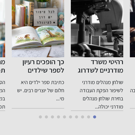
רהיטי משרד
כך הופכים רעיון
מה
מודרניים לשדרוג
לספר שילדים
תפ
סביבת העבודה
באמת ירצו לקרוא
שולחן מנהלים מודרני
כתיבת ספר ילדים היא
הסט
שלך
ה
לשיפור הפקת העבודה
חלום של יוצרים רבים. יש
המר
בחירת שולחן מנהלים
מי...
במע
מודרני יכולה...
תפק