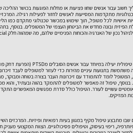
ך חשוב עבור אנשים שחוו פציעות או מחלות הפוגעות בכושר ההליכה ש
טכנולוגיות מתקדמות המסייעות לאנשים לחזור לפעילות רגילה. המרכזי
ת אישיות לכל מטופל, תוך שימוש במכשור טכנולוגי מתקדם כמו הליכ
 הפיזית ובונה מחדש את הביטחון העצמי של המטופלים. בנוסף, בתהל
הוא גישה טיפולית יעילה במיוחד עבור אנשים ה
 משתמשת בתנועות עיניים מהירות כדי לעזור למטופלים לעבד זיכרונ
 המטופל לומד להתמודד עם זיכרונות העבר בצורה בטוחה ומבוקר, מה
 בנוסף, טיפול זה מאפשר למטופלים להתמקד בהווה ובעתיד, והוא מ
אומטיים עשויים לעורר. הטיפול כולל סדרת מפגשים המאפשרים התקד
ות המזיקים.
שבו מתבצע טיפול מקיף במגוון בעיות רפואיות ופיזיות. המרכזים השיק
יותרפיה, ריפוי בעיסוק, וטיפולים פסיכולוגיים. הצוות המקצועי מעניק
לחזור לשגרה במהירות וביעילות. תוכניות השיקום מותאמות אישית לכ