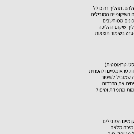
להם. תהליך זה כולל
ם השיקומיים המובילים
ונים ממוחשבים.
יך שיקום ההליכה
מקנים למטופלים כלים לניהול נכון של האנרגיה והכוחות הפנימיים שלהם, מה שמהווה חלק crucial בשימור תוצאות
סובלים מPTSD (הפרעת דחק פוסט-טראומטית)
ות טראומטיים ולהפחית
 שמוביל לשיפור
פחית את החרדות
מות מתמדת וטיפול
ומיים המובילים
 תמיכה מלאה
ל מטופל, תוך