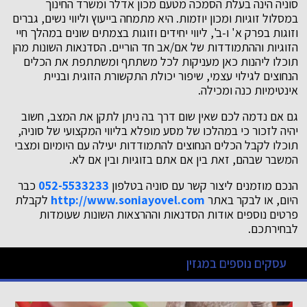
סוניה הינה בעלת הסמכה מטעם מכון אדלר ומשרד החינוך
במסלול זוגיות ומכון יוזמות. היא מתמחה בייעוץ וליווי נשים, גברים
וזוגות בפרק א' ו-ב', ליווי יחידים וזוגות בצמתים שונים במהלך חיי
הזוגיות וההתמודדות של אם/אב חד הוריים. הסדנאות השונות מהן
תוכלו ליהנות כאן מעניקות לכל משתתף ומשתתפת את הכלים
הנחוצים לגילוי עצמי, שיפור יכולת התקשורת הזוגית ובניית
אינטימיות כנה ומכילה.
גם אם נדמה לכם שאין שום דרך בה ניתן לתקן את המצב, חשוב
יהיה לזכור כי במהלכו של מסע מופלא בליווי המקצועי של סוניה,
תוכלו לקבל הכלים הנחוצים להתמודדות יעילה עם היומיום ומצבי
המשבר שבהם, זאת בין אם אתם בזוגיות ובין אם לא.
הנכם מוזמנים ליצור קשר עם סוניה בטלפון
052-5533233
כבר
היום, או לבקר באתר
http://www.soniayovel.com
לקבלת
פרטים נוספים אודות הסדנאות וההרצאות השונות שעומדות
לבחירתכם.
עסקים נוספים במגזין