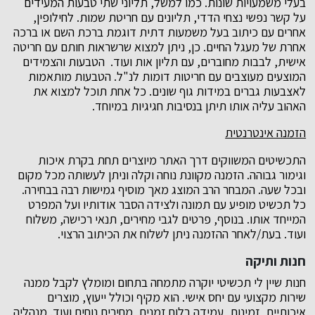
בעלי משמעויות שונות. כמו למשל, תליוני שתי טבעות המעידים
על קשר נפשי נצחי הדדי, תליונים עם חריטת שמות. לחילופין,
אחרים עם כיתוב בעל משמעות דתית דוגמת ברכת השם או ברכה
אחרת של מעגל החיים. כן, ניתן למצוא שרשראות חותם עם חריטה
אישית, לבבות מחוברים, עם תליון אות ועוד. הטבעות והצמידים
המוצעים מעוצבים עם חריטות דומות לנ"ל. הטבעות מותאמות
לאצבעות גברים במידות גוף שונים. כל אחת תוכל למצוא את
האהוב עליה אותו תיתן בנסיבות חגיגיות במיוחד.
הזמנה אינטרנטית
התכשיטים המשווקים דרך האתר מיוצרים תחת בקרת איכות
וגימור גבוהה. הזמנה מקוונת נוחה וקלה וניתן לעשותה מכל מקום
ובכל שעה. המבחר הרב המוצג מאך מוסיף גמישות רבה בבחירה.
כל תכשיט מופיע עם תמונה ולצידה הסבר אודותיו ועל המפרט
המייחד אותו. בנוסף, פרטים לגבי מחירים, תנאי רכישה, משלוח
ועוד. בעת/לאחר ההזמנה ניתן לשלוח את הכיתוב הרצוי.
חנות ותיקה
חנות שיין לי תכשיטי יוקרה מתמחה בתחום ומומלץ לקבל ממנה
שירות מקצועי עם יחס אישי. הוא מקיף וכולל ייעוץ, מוצרים
איכותיים, זמינות, עמידה בלוח זמנים, מחירים נוחים ועוד. מנהליה