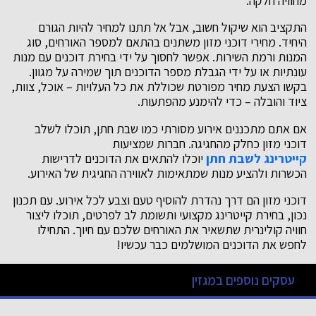
מחוויה חלקה.
התקציב הוא שיקול חשוב, אבל אל תתנו למחיר להיות הגורם
היחיד. מחירי דוכני מזון משתנים בהתאם למספר האורחים, סוג
המנות ורמת השירות. אפשר לחסוך על ידי בחירת דוכנים עם מנות
עונתיות או על ידי הגבלת מספר הדוכנים תוך שמירה על מגוון.
בקשו הצעת מחיר מפורטת שכוללת את כל העלויות – אוכל, צוות,
ציוד והובלה – כדי להימנע מהפתעות.
אם אתם מתכננים אירוע מסורתי כמו שבת חתן, תוכלו לשלב
דוכני מזון כחלק מהחגיגה. חברות שמציעות
קייטרינג לשבת חתן
יוכלו להתאים את הדוכנים לדרישות
הכשרות ולהציע מנות שמתאימות לאווירה החגיגית של האירוע.
דוכני מזון הם דרך נהדרת להוסיף טעם וצבע לכל אירוע. עם תכנון
נכון, בחירת קייטרינג מקצועי ותשומת לב לפרטים, תוכלו ליצור
חוויה קולינרית שתשאיר את האורחים שלכם עם חיוך. התחילו
לחפש את הדוכנים המושלמים כבר עכשיו!
עסקים נוספים במגזין