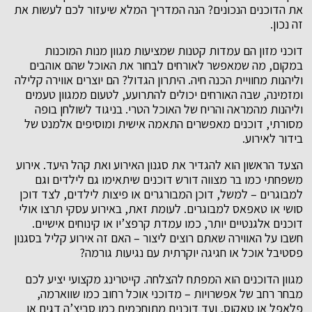
את הדוכנים הנכונים? הנה המדריך המלא שיעזור לכם לעשות את
זה נכון.
דוכני מזון הם עמדות קטנות שמציעות מגוון מנות המוכנות
במקום, מה שמאפשר לאורחים לבחור את האוכל שהם אוהבים
וליהנות מחוויית הכנה חיה. היתרון הגדול? הם יוצרים אווירה קלילה
ומזמינה, שבה האורחים יכולים להתרועע, לטעום ממגוון טעמים
וליהנות מהמראה והריח של האוכל הטרי. בניגוד לשולחן בופה
מסורתי, דוכנים מאפשרים התאמה אישית ומוסיפים אלמנט של
בידור לאירוע.
הצעד הראשון הוא להגדיר את סגנון האירוע ואת קהל היעד. אירוע
משפחתי כמו בר מצווה דורש דוכנים שיתאימו גם לילדים וגם
למבוגרים – למשל, דוכן המבורגרים או פיצות לילדים, לצד דוכן
סושי או טאפאס למבוגרים. לעומת זאת, באירוע עסקי תרצו אולי
דוכנים אלגנטיים יותר, כמו עמדת קרפצ’יו או קינוחים אישיים.
חשבו על האווירה שאתם רוצים ליצור – האם זה אירוע קליל בסגנון
פסטיבל אוכל או חגיגה יוקרתית עם נגיעות גורמה?
מגוון הדוכנים הוא המפתח להצלחה. קייטרינג מקצועי יציע לכם
מבחר רחב של אפשרויות – מדוכני אוכל רחוב כמו שווארמה,
פלאפל או טאקוס, ועד דוכנים מתוחכמים כמו סביצ’ה דגים או