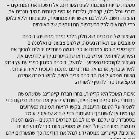
פסטות טריות המוכנות לעיני האורחים. אל תשכחו את המתוקים –
דוכני וופל בלגי, קרפים, גלידות או מיני קינוחים תמיד גונבים את
ההצגה. חשוב לכלול גם אפשרויות צמחוניות, טבעוניות וללא גלוטן
כדי להתאים לכל ההעדפות התזונתיות של האורחים.
העיצוב של הדוכנים הוא חלק בלתי נפרד מהחוויה. דוכנים
מעוצבים עם תאורה נעימה, שלטים צבעוניים ואלמנטים
דקורטיביים כמו צמחים או כלי הגשה מיוחדים יכולים להפוך את
האירוע לוויזואלי ומרשים. ודאו שהקייטרינג יודע להתאים את
העיצוב לקונספט האירוע – למשל, דוכנים בסגנון כפרי עם עץ וירוק
לאירוע בחוץ, או מראה מודרני עם מתכת וזכוכית לאירוע עירוני.
הצוות שמפעיל את הדוכנים צריך להיות לבוש בצורה אחידה
ומקצועית כדי להוסיף לאווירה.
איכות האוכל היא קריטית. בחרו חברת קייטרינג שמשתמשת
בחומרי גלם טריים ואיכותיים, ושתדע להכין את המנות במקום כדי
לשמור על הטעם והרעננות. בקשו לראות תמונות מאירועים
קודמים או להשתתף בטעימות כדי לוודא שהאוכל עומד
בסטנדרטים שלכם. שימו לב גם לפרטים הקטנים – האם המנות
מוגשות בצורה נקייה? האם יש מספיק צוות כדי למנוע תורים
ארוכים? קייטרינג מנוסה ידע לנהל את הזרימה כך שהאורחים ייהנו