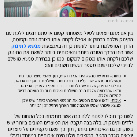
credit canva
בין אם אתם יוצאים לטיול משפחתי קסום או סתם רוצים ללכת עם
התינוק שלכם ברחוק או אפילו לקחת אותו בצורה נוחה וקסומה,
הדרך המושלמת ביותר לעשות כן זה באמצעות
מנשא לתינוק
אשר הינו הדרך הטובה ביותר והאיכותית ביותר לשאת את התינוק
שלכם ולקחת אותו ממקום למקום. כמו כן בבחירת מנשא מושלם
לבייבי שלכם ישנם מספר דגשים חשובים והם:
נוחות
– וודאו שהמנשא הינו הכי נוח שיש, תוך שהוא מיוצר מבד נוח
ומושלם והמנשא יושב עליכם בצורה נוחה ומושלמת. בנוסף וודאו זאת
גם לגבי התינוק שלכם שגם לו נוח. וכן דבר נוסף זה עניין כאבי הגב
וודאו שהרצועה שלכם הינה מושלמת ואיכותית והינה תואמת בדיוק
למידות שלכם.
איכות-
וודאו שאתם רוכשים את המנשא האיכותי ביותר שיש שכן
מנשא איכותי ישמש אתכם לטווח הארוך ויחזיק זמן רב יותר.
לשם כך תוכלו לפנות ללה בבה אשר מתמחה בכל התחום של
ילדים ותינוקות. בלה בבה תקבלו את המוצרים הטובים ביותר שיש
בשוק וכן גם האיכותיים ביותר, תוך כך שאנו מקפידים על מוצרים
יוצאים מגדר הרגיל. המוצרים שלנו הינם איכותיים במיוחד ובעלי