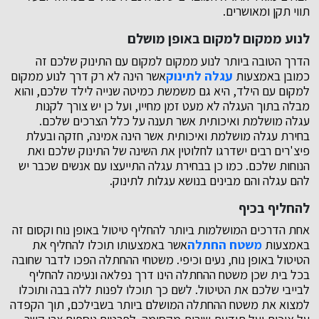
תווי תקן ומאושרים.
לנוע ממקום למקום באופן מושלם
הדרך הטובה ביותר לנוע ממקום למקום עם התינוק שלכם זה
כמובן באמצעות
עגלה לתינוק
אשר הינה לא רק דרך לנוע ממקום
למקום עם הילד, היא גם משמשת כמיטה שנייה לילד שלכם, והוא
מבלה בתוך העגלה לא מעט זמן מחייו, ועל כן יש צורך לקנות
עגלה מושלמת ואיכותית אשר תענה על כלל הצרכים שלכם.
בחירת עגלה מושלמת ואיכותית אשר הינה אמינה, חזקה ובעלת
פיצ'רים רבים ישדרגו לחלוטין את השינה של התינוק שלכם ואת
הנוחות שלכם. כמו כן בבחירת עגלה התייעצו עם אנשים שכבר יש
להם עגלה והם מבינים בנושא עגלות לתינוק.
להחליף בכיף
אחת הדרכים המושלמות ביותר להחליף טיטול באופן נוח וקסום זה
באמצעות
משטח החתלה
אשר באמצעותו תוכלו להחליף את
הטיטול באופן נוח, נעים וכיפי. משטחי ההחתלה הפכו לדבר שחובה
בכל בית שכן משטח ההחתלה הינו דרך נפלאה ונעימה להחליף
לבייבי שלכם את הטיטול. לשם כך תוכלו לפנות ללה בבה ותוכלו
למצוא את משטח ההחתלה המושלם ביותר בשבילכם, תוך הקפדה