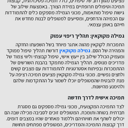
מציעים מגוון רחב של טיפולים, כולל תמיכה פסיכולוגית, קבוצות
תמיכה וטיפולים תרופתיים במידת הצורך. באמצעות שילוב של
גישות טיפול מותאמות, מכוני הגמילה מספקים כלים להתמודדות
עם הכמיהה והדחפים, ומסייעים למטופלים לבנות מחדש את
חייהם באופן עצמאי.
גמילה מקוקאין: תהליך ריפוי עמוק
התמכרות לקוקאין מהווה אתגר מיוחד בשל השפעתו החזקה
והמהירה של הסם.
גמילה מקוקאין
דורשת תהליך טיפול ממוקד
ומעמיק הכולל שילוב בין ייעוץ אישי, טיפול קבוצתי וליווי צמוד של
מדריכים מנוסים. תהליך הגמילה מתמקד בהבנת השורשים של
ההתמכרות ובפיתוח אסטרטגיות להתמודדות עם מצבים קשים
ולחצים נפשיים. מכוני גמילה מקוקאין מציעים תמיכה רציפה על
מנת להבטיח שהמטופלים יוכלו לשמור על ההתקדמות שלהם
ולהימנע מהישנות.
תמיכה אישית לדרך חדשה
לצד התמיכה המקצועית, מכוני גמילה מספקים גם מסגרת
חברתית בטוחה ותומכת. המטופלים זוכים לסביבה מכילה שבה הם
יכולים לשתף את חוויותיהם וללמוד מאחרים שהיו במצבים דומים.
דרך קבוצות התמיכה והמדריכים, המטופלים מפתחים תחושת