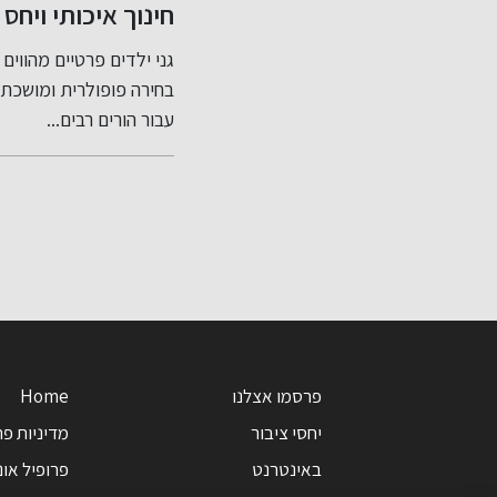
חינוך איכותי ויחס
אישי להתפתחות
בנק, ללא
העידן הנוכחי הוא עידן של
גני ילדים פרטיים מהווים
הילד
ום לבטח
מודעות גבוהה לקשר
בחירה פופולרית ומושכת
שצריך לשמר...
עבור הורים רבים...
פרסמו אצלנו
Home
יחסי ציבור
מדיניות פר
באינטרנט
פרופיל אונל