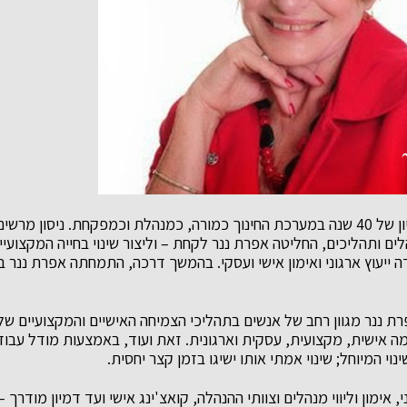
אפרת ננר מחזיקה בניסיון של 40 שנה במערכת החינוך כמורה, כמנהלת וכמפקחת. ניסו
לים ותהליכים, החליטה אפרת ננר לקחת – וליצור שינוי בחייה המקצועי
ייעוץ ארגוני ואימון אישי ועסקי. בהמשך דרכה, התמחתה אפרת ננר בא
רת ננר מגוון רחב של אנשים בתהליכי הצמיחה האישיים והמקצועיים שלה
 אישית, מקצועית, עסקית וארגונית. זאת ועוד, באמצעות מודל עבודה
וי המיוחל; שינוי אמתי אותו ישיגו בזמן קצר יחסית.
י, אימון וליווי מנהלים וצוותי ההנהלה, קואצ'ינג אישי ועד דמיון מוד