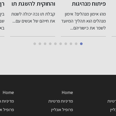
פיתוח מנהיגות
והחוקית להשגת תו
רף
והובלה אישית עם
נכה
אי
מהו אימון מנהלים? אימון
קבלת תו נכה יכולה לשנות
בין
אנגרמה
בי
מנהלים הוא תהליך המיועד
את חייהם של אנשים עם...
שבו
מפ
לשפר את כישוריהם...
באביב 13
בב
Home
Home
טיות
מדיניות פרטיות
מדיניות 
יין
פרופיל אונליין
פרופיל או