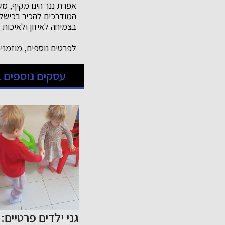
אפרת ננר הינו מקיף, מק
המודרכים להכיר בכישלו
בצמיחה לאיזון ולאיכות 
לפרטים נוספים, מוזמנ
עסקים נוספים ב
בנק
תוכנת crm
גני ילדים פרטיים: