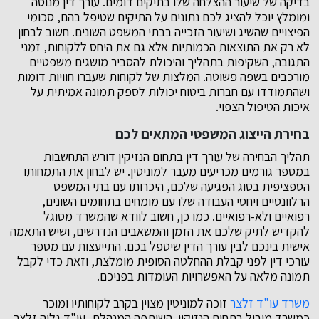
בדיקה של שיעור ההצלחה שלו בתיקים דומים. עורך דין מנוסה
ומומלץ יוכל להציג לכם נתונים על התיקים שטיפל בהם, סכומי
הפיצויים שהשיג ושיעור הזכייה בבתי המשפט השונים. חשוב לבחון
לא רק את התוצאות הכמותיות אלא גם את היחס ללקוחות, זמני
התגובה, השקיפות בתהליך והיכולת להסביר מושגים משפטיים
מורכבים בשפה פשוטה. המלצות של לקוחות שעברו חוויות דומות
ושהתמודדו עם חברות ביטוח יכולות לספק תמונה אמיתית על
איכות הטיפול הצפוי.
בחירת הייצוג המשפטי המתאים לכם
תהליך הבחירה של עורך דין בתחום הנזיקין דורש התחשבות
במספר גורמים מכריעים מעבר למוניטין. יש לבחון את התמחותו
הספציפית בסוג הפגיעה שלכם, היכרותו עם בתי המשפט
הרלוונטיים ויחסי העבודה שלו עם מומחים בתחומים השונים,
רפואיים ולא-רפואיים. כמו כן, חשוב לוודא שהמשרד מסוגל
להקדיש לתיק שלכם את הזמן והמשאבים הנדרשים, ושיש התאמה
אישית בינכם לבין עורך הדין שיטפל בכם. התייעצות עם מספר
עורכי דין לפני קבלת ההחלטה הסופית מומלצת, וזאת כדי לקבל
תמונה מלאה על האפשרויות העומדות בפניכם.
משרד עו"ד זלצר
זוכה למוניטין מצוין בקרב לקוחותיו ומוכר
כמשרד מוביל בתחום הנזיקין. השותפה המנהלת, עו"ד גליה זלצר