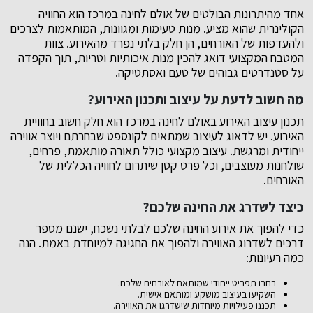
אחד מהיתרונות הבולטים של אולם לחינה במרכז הוא החוויה
הקולינרית שהוא מציע. מנות טעימות ומגוונות, המותאמות לצרכים
ולהעדפות של האורחים, הן חלק בלתי נפרד מהאירוע. צוות
המטבח המקצועי דואג להכין מנות איכותיות וטריות, תוך הקפדה
על סטנדרטים גבוהים של טעם ואסתטיקה.
מה חשוב לדעת על עיצוב ותכנון האירוע?
תכנון עיצוב האירוע באולם לחינה במרכז הוא חלק חשוב בחוויית
האירוע. יש לדאוג לעיצוב שמתאים לקונספט שבחרתם ויוצר אווירה
ייחודית ומרגשת. עיצוב מקצועי כולל תאורה מותאמת, פרחים,
שולחנות מעוצבים, וכל פרט קטן שיתרום לחוויה הכללית של
האורחים.
כיצד לשדרג את החינה שלכם?
כדי להפוך את אירוע החינה שלכם לבלתי נשכח, ישנם מספר
דרכים לשדרוג האווירה ולהפוך את החגיגה למיוחדת באמת. הנה
כמה רעיונות:
בחרו תפריט ייחודי שמותאם לאורחים שלכם.
השקיעו בעיצוב מושקע ומותאם אישית.
תכננו פעילויות מיוחדות שישדרגו את האווירה.