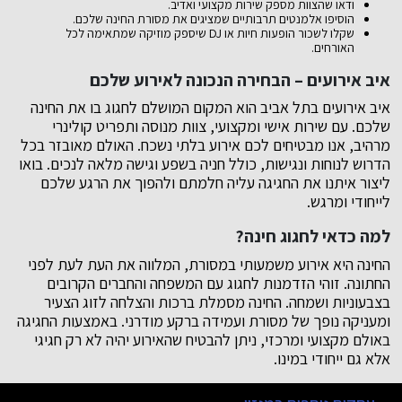
ודאו שהצוות מספק שירות מקצועי ואדיב.
הוסיפו אלמנטים תרבותיים שמציגים את מסורת החינה שלכם.
שקלו לשכור הופעות חיות או DJ שיספק מוזיקה שמתאימה לכל
האורחים.
איב אירועים – הבחירה הנכונה לאירוע שלכם
איב אירועים בתל אביב הוא המקום המושלם לחגוג בו את החינה
שלכם. עם שירות אישי ומקצועי, צוות מנוסה ותפריט קולינרי
מרהיב, אנו מבטיחים לכם אירוע בלתי נשכח. האולם מאובזר בכל
הדרוש לנוחות ונגישות, כולל חניה בשפע וגישה מלאה לנכים. בואו
ליצור איתנו את החגיגה עליה חלמתם ולהפוך את הרגע שלכם
לייחודי ומרגש.
למה כדאי לחגוג חינה?
החינה היא אירוע משמעותי במסורת, המלווה את העת לעת לפני
החתונה. זוהי הזדמנות לחגוג עם המשפחה והחברים הקרובים
בצבעוניות ושמחה. החינה מסמלת ברכות והצלחה לזוג הצעיר
ומעניקה נופך של מסורת ועמידה ברקע מודרני. באמצעות החגיגה
באולם מקצועי ומרכזי, ניתן להבטיח שהאירוע יהיה לא רק חגיגי
אלא גם ייחודי במינו.